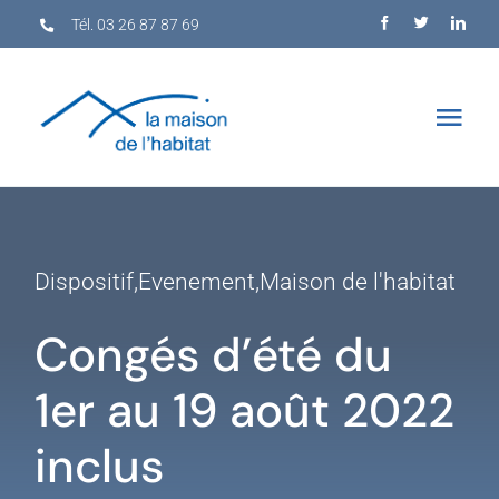
Skip
Tél. 03 26 87 87 69
to
content
Togg
Navi
Accueil
Services
Dispositif
,
Evenement
,
Maison de l'habitat
Congés d’été du
Rénovation
1er au 19 août 2022
Accession
inclus
Rendez-vous