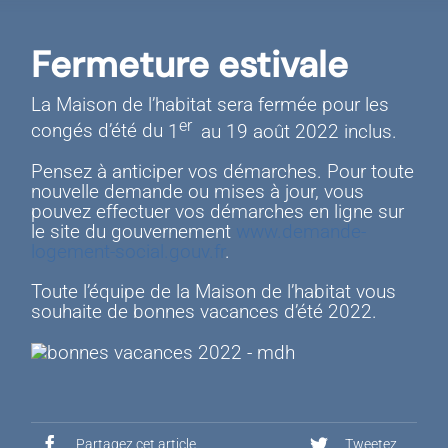
Memohabitat
Fermeture estivale
Documents
La Maison de l’habitat sera fermée pour les
Focushabitat
Actualités
er
congés d’été du
1
au 19 août 2022 inclus.
Pensez à anticiper vos démarches. Pour toute
Permhabitat
FAQ
nouvelle demande ou mises à jour, vous
pouvez effectuer vos démarches en ligne sur
le site du gouvernement
www.demande-
logement-social.gouv.fr
.
Contact
Toute l’équipe de la Maison de l’habitat vous
souhaite de bonnes vacances d’été 2022.
Partagez cet article
Tweetez