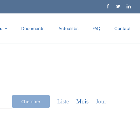
s
Documents
Actualités
FAQ
Contact
Navigation
de
Liste
Mois
Jour
Chercher
vues
Évènement