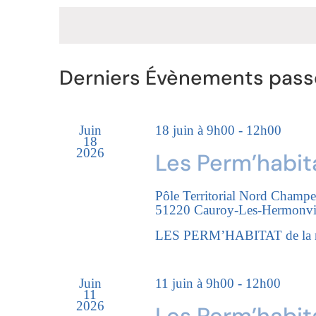
une
clé.
vues
date.
Évènements
Calendrier
Derniers Évènements pass
de
Évènements
Juin
18 juin à 9h00
-
12h00
18
2026
Les Perm’habit
Pôle Territorial Nord Champ
51220 Cauroy-Les-Hermonvi
LES PERM’HABITAT de la réno
Juin
11 juin à 9h00
-
12h00
11
2026
Les Perm’habit