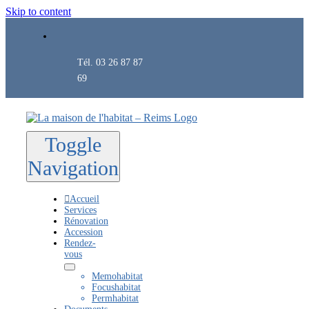
Skip to content
Tél. 03 26 87 87
69
Toggle
Navigation
Accueil
Services
Rénovation
Accession
Rendez-
vous
Memohabitat
Focushabitat
Permhabitat