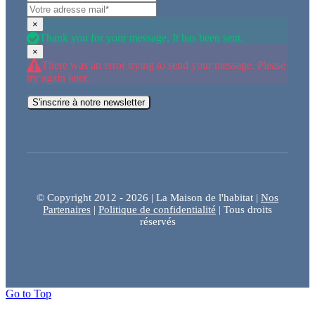
×
Thank you for your message. It has been sent.
×
There was an error trying to send your message. Please
try again later.
S'inscrire à notre newsletter
© Copyright 2012 - 2026 | La Maison de l'habitat |
Nos
Partenaires
|
Politique de confidentialité
| Tous droits
réservés
Go to Top