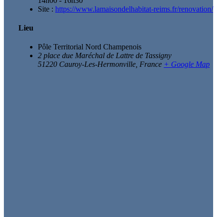
14h00 - 16h30
Site :
https://www.lamaisondelhabitat-reims.fr/renovation/
Lieu
Pôle Territorial Nord Champenois
2 place due Maréchal de Lattre de Tassigny
51220 Cauroy-Les-Hermonville
,
France
+ Google Map