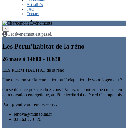
Documents
Actualités
FAQ
Contact
×
Cet évènement est passé.
Les Perm’habitat de la réno
26 mars à 14h00
-
16h30
LES PERM’HABITAT de la réno
Une question sur la rénovation ou l’adaptation de votre logement ?
On se déplace près de chez vous ! Venez rencontrer une conseillère
en rénovation énergétique, au Pôle territorial de Nord Champenois.
Pour prendre un rendez-vous :
renova@mdhabitat.fr
03.26.87.10.26