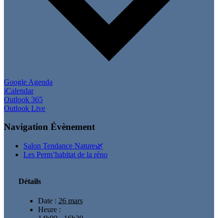
Google Agenda
iCalendar
Outlook 365
Outlook Live
Navigation Évènement
Salon Tendance Nature🌿
Les Perm’habitat de la réno
Détails
Date :
26 mars
Heure :