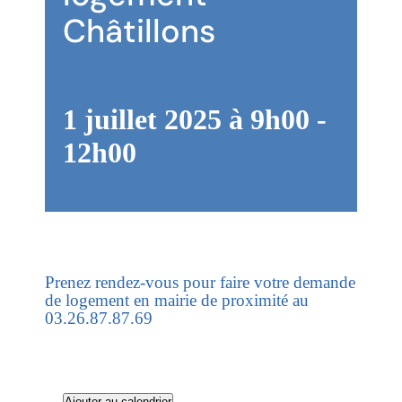
Châtillons
Memo
Docum
Focu
Actuali
1 juillet 2025 à 9h00
-
12h00
Perm
FAQ
Contac
Prenez rendez-vous pour faire votre demande
de logement en mairie de proximité au
03.26.87.87.69
Ajouter au calendrier