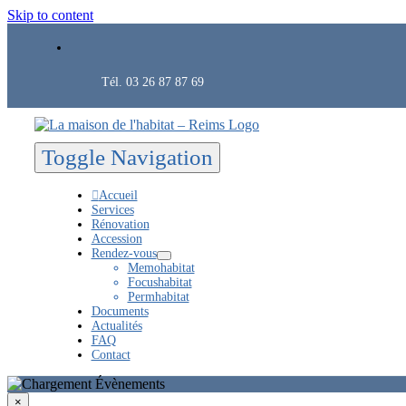
Skip to content
Tél. 03 26 87 87 69
Toggle Navigation
Accueil
Services
Rénovation
Accession
Rendez-vous
Memohabitat
Focushabitat
Permhabitat
Documents
Actualités
FAQ
Contact
×