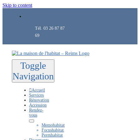
Skip to content
Tél. 03 26 87 87
69
Toggle
Navigation
Accueil
Services
Rénovation
Accession
Rendez-
vous
Memohabitat
Focushabitat
Permhabitat