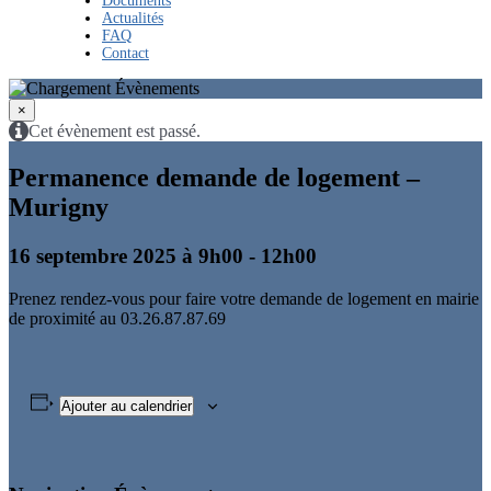
Documents
Actualités
FAQ
Contact
×
Cet évènement est passé.
Permanence demande de logement –
Murigny
16 septembre 2025 à 9h00
-
12h00
Prenez rendez-vous pour faire votre demande de logement en mairie
de proximité au 03.26.87.87.69
Ajouter au calendrier