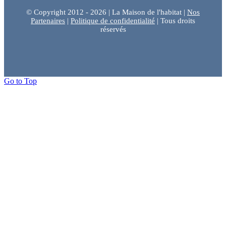
© Copyright 2012 - 2026 | La Maison de l'habitat |
Nos
Partenaires
|
Politique de confidentialité
| Tous droits
réservés
Go to Top