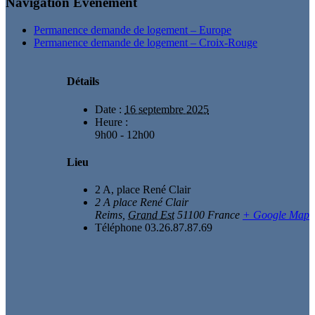
Navigation Évènement
Permanence demande de logement – Europe
Permanence demande de logement – Croix-Rouge
Détails
Date :
16 septembre 2025
Heure :
9h00 - 12h00
Lieu
2 A, place René Clair
2 A place René Clair
Reims
,
Grand Est
51100
France
+ Google Map
Téléphone
03.26.87.87.69