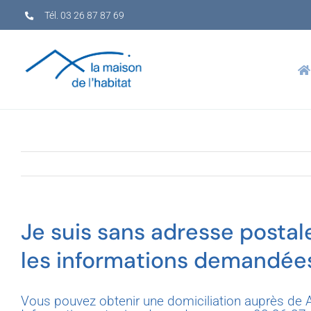
Skip
Tél. 03 26 87 87 69
to
content
Je suis sans adresse postal
les informations demandées
Vous pouvez obtenir une domiciliation auprès de A