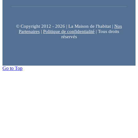
© Copyright 2012 - 2026 | La Maison de l'habitat |
Nos
Partenaires
|
Politique de confidentialité
| Tous droits
réservés
Go to Top