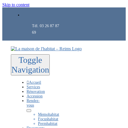
Skip to content
Tél. 03 26 87 87
69
Toggle
Navigation
Accueil
Services
Rénovation
Accession
Rendez-
vous
Memohabitat
Focushabitat
Permhabitat