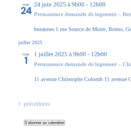
24 juin 2025 à 9h00
-
12h00
mar
24
Permanence demande de logement – Be
bezannes
1 rue Source de Muire, Reims, Gr
juillet 2025
1 juillet 2025 à 9h00
-
12h00
mar
1
Permanence demande de logement – Châ
11 avenue Christophe Colomb
11 avenue C
Évènements
précédents
S’abonner au calendrier