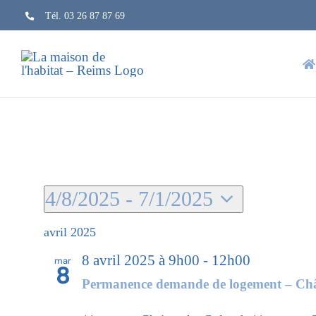
Skip
Tél. 03 26 87 87 69
to
content
Évènements
4/8/2025
 - 
7/1/2025
Sélectionnez
une
avril 2025
date.
8 avril 2025 à 9h00
-
12h00
mar
8
Permanence demande de logement – Châ